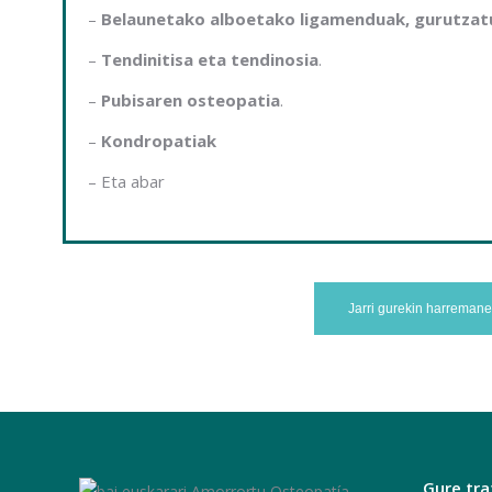
–
Belaunetako alboetako ligamenduak, gurutzat
–
Tendinitisa eta tendinosia
.
–
Pubisaren osteopatia
.
–
Kondropatiak
– Eta abar
Jarri gurekin harremane
Gure tr