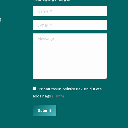
Name *
)
E-mail *
Message
Pribatutasun-politika irakurri dut eta
ados nago
(+ info)
Submit