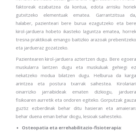
faktoreak ezabatzea da kontua, edota arrisku horie
gutxitzeko elementuak ematea. Garrantzitsua da
halaber, pazienteari bere burua ezagutzeko eta ber
kirol-jarduera hobeto ikasteko laguntza ematea, horre
tresna praktikoak emango baitizkio arazoak prebenitzek
eta jardueraz gozatzeko.
Pazientearen kirol-jarduera aztertzen dugu. Bere egoer
muskularra lantzen dugu eta muskuluak gehiegi e
nekatzeko modua bilatzen dugu. Helburua da karg
arintzea eta postura txarrak saihestea. Kirolariar
oinarrizko jarraibideak ematen dizkiogu, jarduer
fisikoaren aurretik eta ondoren egiteko. Gorputzak gauz
guztiz ezberdinak behar ditu hasieran eta amaieran
behar duena eman behar diogu, lesioak saihesteko.
Osteopatia eta errehabilitazio-fisioterapia
: