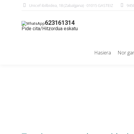
Unicef ibilbidea, 18 (Zabalgana) · 01015 GASTEIZ
945
623161314
Pide cita/Hitzordua eskatu
Hasiera
Nor ga