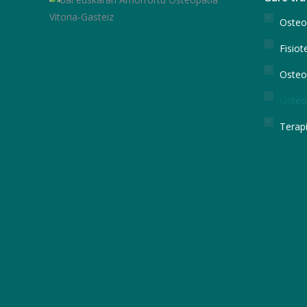
Osteo
Fisiot
Osteop
Osteop
Terap