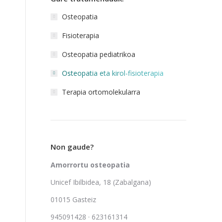
Osteopatia
Fisioterapia
Osteopatia pediatrikoa
Osteopatia eta kirol-fisioterapia
Terapia ortomolekularra
Non gaude?
Amorrortu osteopatia
Unicef Ibilbidea, 18 (Zabalgana)
01015 Gasteiz
945091428 · 623161314