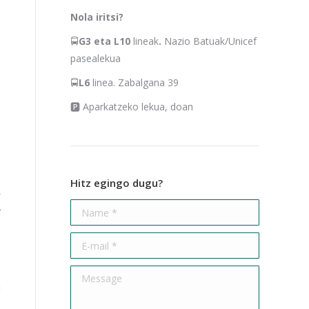
Nola iritsi?
🚍
G3 eta L10
lineak
.
Nazio Batuak/Unicef
pasealekua
🚍
L6
linea. Zabalgana 39
🅿 Aparkatzeko lekua, doan
-
k
Hitz egingo dugu?
Name *
E-mail *
-
Message
i
-