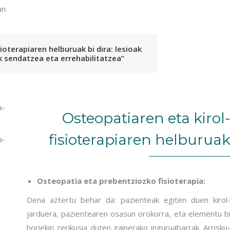
n.
ioterapiaren helburuak bi dira: lesioak
k sendatzea eta errehabilitatzea”
Osteopatiaren eta kirol
fisioterapiaren helburua
Osteopatia eta prebentziozko fisioterapia:
Dena aztertu behar da: pazienteak egiten duen kirol
jarduera, pazientearen osasun orokorra, eta elementu b
horiekin zerikusia duten gainerako inguruabarrak. Arrisku