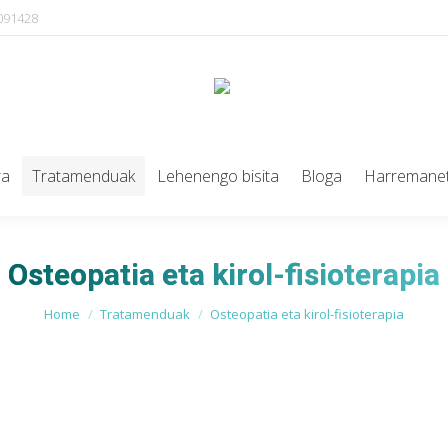
091428
ra
Tratamenduak
Lehenengo bisita
Bloga
Harremane
Osteopatia eta kirol-fisioterapia
You are here:
Home
Tratamenduak
Osteopatia eta kirol-fisioterapia