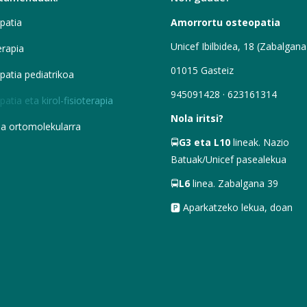
patia
Amorrortu osteopatia
Unicef Ibilbidea, 18 (Zabalgana
erapia
01015 Gasteiz
atia pediatrikoa
945091428 · 623161314
atia eta kirol-fisioterapia
Nola iritsi?
ia ortomolekularra
🚍
G3 eta L10
lineak. Nazio
Batuak/Unicef pasealekua
🚍
L6
linea. Zabalgana 39
🅿 Aparkatzeko lekua, doan