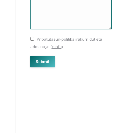
k
,
e
k
o
Pribatutasun-politika irakurri dut eta
ados nago
(+ info)
a
Submit
z
a
i
a
a
: