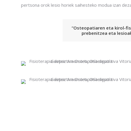
pertsona orok lesio horiek saihesteko modua izan deza
“Osteopatiaren eta kirol-fis
prebenitzea eta lesioa