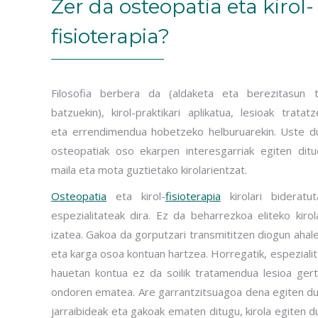
Zer da osteopatia eta kirol-
fisioterapia?
Filosofia berbera da (aldaketa eta berezitasun tx
batzuekin), kirol-praktikari aplikatua, lesioak tratat
eta errendimendua hobetzeko helburuarekin. Uste d
osteopatiak oso ekarpen interesgarriak egiten ditue
maila eta mota guztietako kirolarientzat.
Osteopatia
eta kirol-
fisioterapia
kirolari bideratut
espezialitateak dira. Ez da beharrezkoa eliteko kirol
izatea. Gakoa da gorputzari transmititzen diogun ahal
eta karga osoa kontuan hartzea. Horregatik, espeziali
hauetan kontua ez da soilik tratamendua lesioa gert
ondoren ematea. Are garrantzitsuagoa dena egiten du
jarraibideak eta gakoak ematen ditugu, kirola egiten 