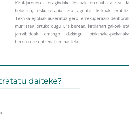
Kirol-jarduerek eragindako lesioak errehabilitatzea d
helburua, esku-terapia eta agente fisikoak erabiliz
Teknika egokiak aukeratuz gero, errekuperazio-denbora
murriztea lortuko dugu. Era berean, kirolariari gakoak et
jarraibideak emango dizkiogu, pixkanaka-pixkanak
berriro ere entrenatzen hasteko.
 tratatu daiteke?
ra…