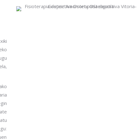
iki
zeko
ugu
la,
ako
aria
egin
tate
atu
gu:
duen