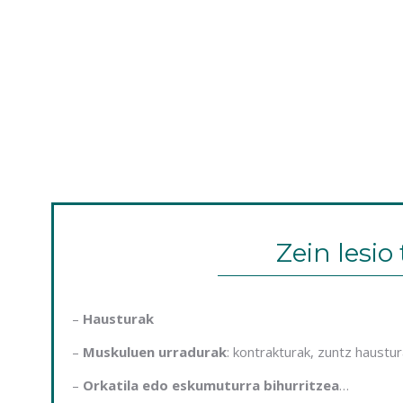
Zein lesio
–
Hausturak
–
Muskuluen urradurak
: kontrakturak, zuntz haustu
–
Orkatila edo eskumuturra bihurritzea
…