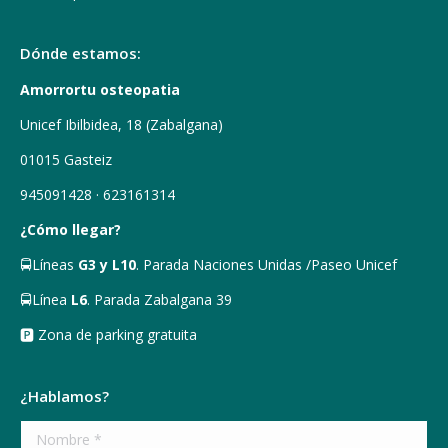
Dónde estamos:
Amorrortu osteopatia
Unicef Ibilbidea, 18 (Zabalgana)
01015 Gasteiz
945091428 · 623161314
¿Cómo llegar?
🚍Líneas
G3 y L10
. Parada Naciones Unidas /Paseo Unicef
🚍Línea
L6
. Parada Zabalgana 39
🅿 Zona de parking gratuita
¿Hablamos?
Nombre *