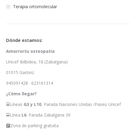
Terapia ortomolecular
Dónde estamos:
Amorrortu osteopatia
Unicef Ibilbidea, 18 (Zabalgana)
01015 Gasteiz
945091428 · 623161314
¿Cómo llegar?
🚍Líneas
G3 y L10
.
Parada Naciones Unidas /Paseo Unicef
🚍Línea
L6
. Parada Zabalgana 39
🅿Zona de parking gratuita