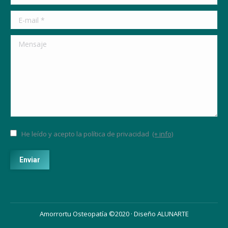
E-mail *
Mensaje
He leído y acepto la política de privacidad
(+ info)
Enviar
Amorrortu Osteopatía ©2020 · Diseño
ALUNARTE